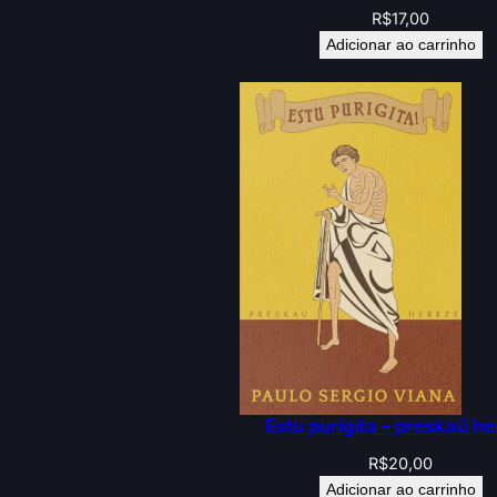
R$
17,00
Adicionar ao carrinho
Estu purigita – preskaŭ h
R$
20,00
Adicionar ao carrinho