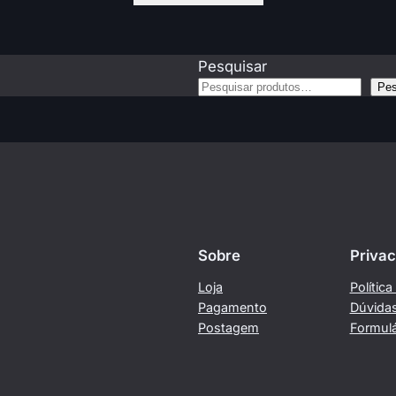
Pesquisar
Pes
Sobre
Privac
Loja
Polític
Pagamento
Dúvida
Postagem
Formulá