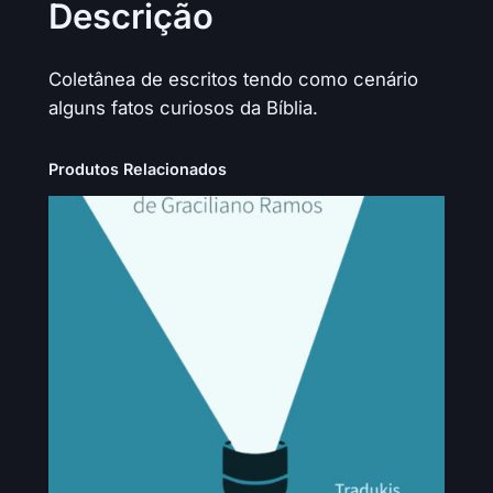
i
v
Descrição
t
e
a
:
Coletânea de escritos tendo como cenário
–
alguns fatos curiosos da Bíblia.
p
r
Produtos Relacionados
e
s
k
a
ŭ
h
e
r
e
z
e
q