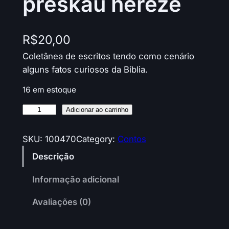
preskaŭ hereze
R$
20,00
Coletânea de escritos tendo como cenário
alguns fatos curiosos da Bíblia.
16 em estoque
E
A
Adicionar ao carrinho
s
l
t
t
SKU:
100470
Category:
Contos
u
e
Descrição
p
r
u
n
Informação adicional
r
a
Avaliações (0)
i
t
g
i