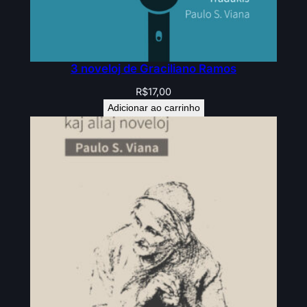
u
a
n
t
3 noveloj de Graciliano Ramos
i
R$
17,00
d
Adicionar ao carrinho
a
d
e