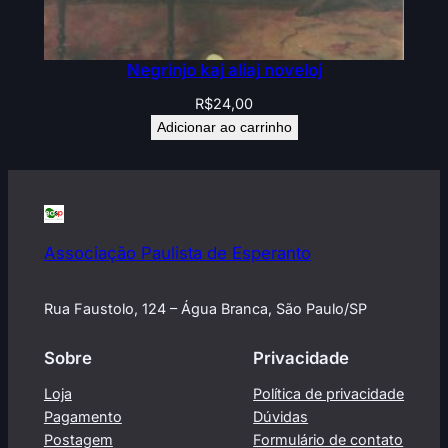
Negrinjo kaj aliaj noveloj
R$
24,00
Adicionar ao carrinho
Associação Paulista de Esperanto
Rua Faustolo, 124 – Água Branca, São Paulo/SP
Sobre
Privacidade
Loja
Política de privacidade
Pagamento
Dúvidas
Postagem
Formulário de contato