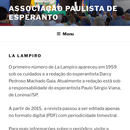
Pular
ASSOCIAÇÃO PAULISTA DE
para
ESPERANTO
o
conteúdo
Menu
LA LAMPIRO
O primeiro número de
La Lampiro
apareceu em 1959
sob os cuidados e a redação do esperantista Darcy
Pedroso Machado Gaia. Atualmente a redação está sob
a responsabilidade do esperantista Paulo Sérgio Viana,
de Lorena//SP.
A partir de 2015, a revista passou a ser editada apenas
no formato digital (PDF) com periodicidade bimestral.
Para mais informações sobre o periódico, visite a