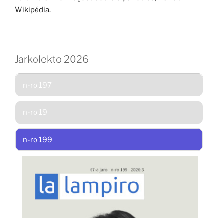
Wikipédia
.
Jarkolekto 2026
n-ro 197
n-ro 19
n-ro 199