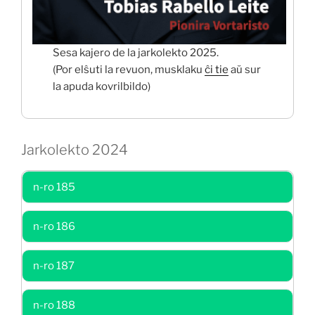
Sesa kajero de la jarkolekto 2025.
(Por elŝuti la revuon, musklaku
ĉi tie
aŭ sur
la apuda kovrilbildo)
Jarkolekto 2024
n-ro 185
n-ro 186
n-ro 187
n-ro 188